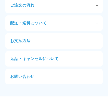
■当ウェブサイトの個別ページのURLは、ページを公開し続
ご注文の流れ
ける限り変更しないのが当ウェブサイトの運営方針です。
STEP1：アカウントにログイン
ただし、まれにやむをえない事情により、理由の説明・事
前の警告なしにURLの変更もしくは公開の中止を行う場合
ご登録いただいたパスワードとメールアドレスでサイ
配送・送料について
がありますのでご了承ください。
トにログインしてください。ログイン後は商品の価格
が表示されます。
配送
ご注文確定が13時までの場合は当日発送します。13時
STEP2：商品を選びショッピングカートに入れる
お支払方法
を過ぎますと翌営業日の発送となります。
ご希望の商品の必要数量を選択し「カートに入れる」
代金引換
※沖縄／離島／山間部／遠隔地など特定地域へのお届
をクリックしてください。
クロネコ掛け払い（請求書）
けは、通常より多く日数をいただきます。
商品選択を続ける場合は、「カートに追加しました」
クレジットカード
※ご注文の混雑状況などにより発送が多少前後する場
返品・キャンセルについて
のポップアップを閉じると他の商品を選択できます。
（VISA/Mastercard/JCB/AMEX/Diners）
合がございます。天候や交通等の影響により、ご指定
商品の返品・交換について
日時にお届けできない場合もございます。あらかじめ
STEP3：支払い方法、配送先を確認し、注文へ
ご了承ください。
商品の取り扱いには細心の注意を払っておりますが、
ご希望の商品を全て選択し終えたら、カートより「注
お問い合わせ
万一、商品の発送間違いや不良（傷み、汚れ、破損な
文へ進む」をクリックしてください。
よくあるご質問
を参照いただき、解決しない場合はリ
送料
ど）がある場合は、到着後7日以内にマルホ（株）
お客様情報・配送情報の確認、決済方法の選択ができ
ンク先よりお問い合わせください。
（0120-122-834）宛に、ご連絡ください（※当社休
たら、注文内容を確定・送信します。
送料についてはこちら
業日を除く）。返品送料は当社負担します。
なお、誤発注などのお客様の事由による返品・交換は
STEP4：注文完了
お問い合わせはこちら
受け付けできませんので、予めご了承くださいますよ
ご注文完了後にご注文内容をメールにてお送りいたし