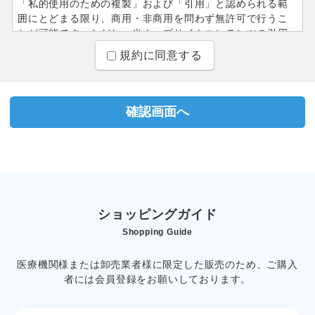
「私的使用のための複製」および「引用」と認められる範
囲にとどまる限り、商用・非商用を問わず無許可で行うこ
とが可能です。ただし、当ウェブサイトコンテンツの引用
を含んだ二次著作物を一般に公開する場合は、引用した文
規約に同意する
章等が引用であることを明示した上で、複製したコンテン
ツを含むページへの直リンクで引用元を明示することをお
願いします。
■当ウェブサイトコンテンツを引用目的で複製・転記する際
には、原則として改編・修正・追加をせずに原文（もしく
は原図）のまま引用していただきます。文章の一部だけを
抜き出して引用する、引用者の注意書きを文章中に挿入す
る、という形での修正・追加は可能ですが、その場合には
変更した箇所を（中略）（引用者注）などの形で明記する
ようお願いします。
ショッピングガイド
Shopping Guide
■当ウェブサイトへのリンクは、ホームページへのリンク、
および個別のページへの直リンクともに目的を問わず許可
医療機関様または卸売業者様に限定した販売のため、ご購入
なく貼ることが可能です。 ページの内容や構成の変更に伴
者には会員登録をお願いしております。
い、指定したアンカーが移動したり消滅したりすることが
ありますのでご了承ください。