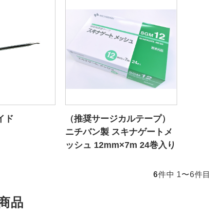
イド
（推奨サージカルテープ）
ニチバン製 スキナゲートメ
ッシュ 12mm×7m 24巻入り
6
件中 1〜6件目
商品