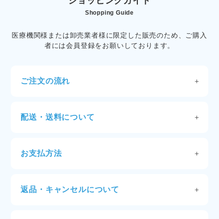
ショッピングガイド
Shopping Guide
医療機関様または卸売業者様に限定した販売のため、ご購入
者には会員登録をお願いしております。
ご注文の流れ
STEP1：アカウントにログイン
ご登録いただいたパスワードとメールアドレスでサイ
配送・送料について
トにログインしてください。ログイン後は商品の価格
が表示されます。
配送
ご注文確定が13時までの場合は当日発送します。13時
STEP2：商品を選びショッピングカートに入れる
お支払方法
を過ぎますと翌営業日の発送となります。
ご希望の商品の必要数量を選択し「カートに入れる」
代金引換
※沖縄／離島／山間部／遠隔地など特定地域へのお届
をクリックしてください。
クロネコ掛け払い（請求書）
けは、通常より多く日数をいただきます。
商品選択を続ける場合は、「カートに追加しました」
クレジットカード
※ご注文の混雑状況などにより発送が多少前後する場
返品・キャンセルについて
のポップアップを閉じると他の商品を選択できます。
（VISA/Mastercard/JCB/AMEX/Diners）
合がございます。天候や交通等の影響により、ご指定
商品の返品・交換について
日時にお届けできない場合もございます。あらかじめ
STEP3：支払い方法、配送先を確認し、注文へ