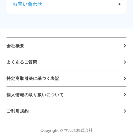
ご了承ください。
商品の取り扱いには細心の注意を払っておりますが、
ご希望の商品を全て選択し終えたら、カートより「注
お問い合わせ
万一、商品の発送間違いや不良（傷み、汚れ、破損な
文へ進む」をクリックしてください。
よくあるご質問
を参照いただき、解決しない場合はリ
送料
ど）がある場合は、到着後7日以内にマルホ（株）
お客様情報・配送情報の確認、決済方法の選択ができ
ンク先よりお問い合わせください。
（0120-122-834）宛に、ご連絡ください（※当社休
たら、注文内容を確定・送信します。
送料についてはこちら
業日を除く）。返品送料は当社負担します。
なお、誤発注などのお客様の事由による返品・交換は
STEP4：注文完了
お問い合わせはこちら
受け付けできませんので、予めご了承くださいますよ
ご注文完了後にご注文内容をメールにてお送りいたし
うお願いいたします。
会社概要
ます。
ログイン後「マイページ」にてご注文履歴のご確認も
注文のキャンセルについて
可能です。
よくあるご質問
出荷準備開始後はキャンセルできません。ご了承くだ
さい。
特定商取引法に基づく表記
個人情報の取り扱いについて
ご利用規約
Copyright © マルホ株式会社